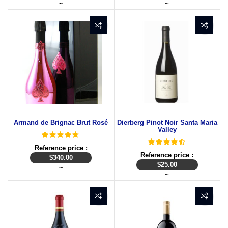
~
~
Armand de Brignac Brut Rosé
Dierberg Pinot Noir Santa Maria
Valley
Reference price :
Reference price :
$
340.00
$
25.00
~
~