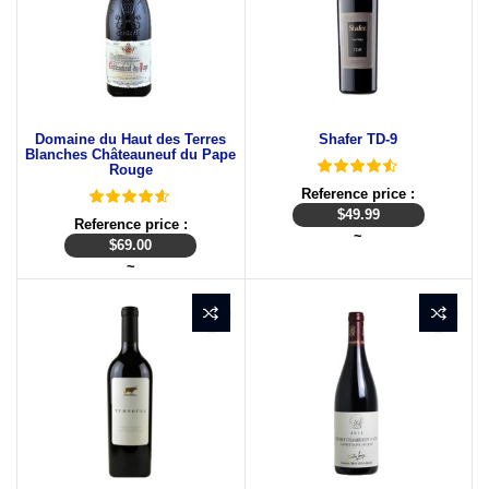
Domaine du Haut des Terres
Shafer TD-9
Blanches Châteauneuf du Pape
Rouge
Reference price :
$
49.99
Reference price :
~
$
69.00
~