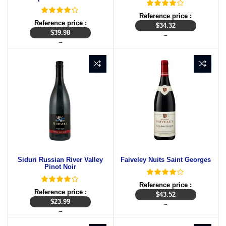
Reference price :
Reference price :
$
34.32
$
39.98
~
~
Siduri Russian River Valley
Faiveley Nuits Saint Georges
Pinot Noir
Reference price :
Reference price :
$
43.52
$
23.99
~
~