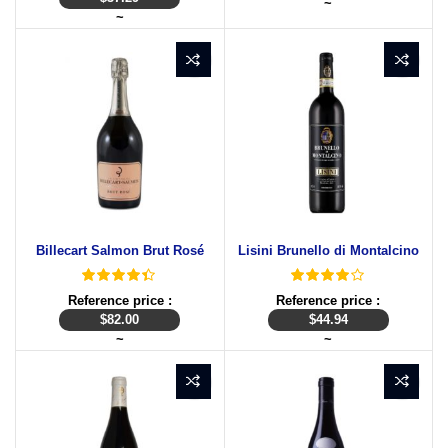
~
~
Billecart Salmon Brut Rosé
Lisini Brunello di Montalcino
Reference price :
Reference price :
$
82.00
$
44.94
~
~