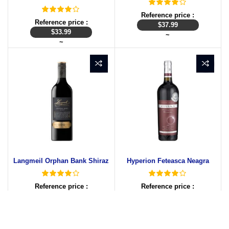
Reference price :
Reference price :
$
37.99
$
33.99
~
~
Langmeil Orphan Bank Shiraz
Hyperion Feteasca Neagra
Reference price :
Reference price :
$
74.97
$
21.00
~
~