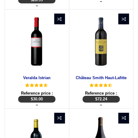
~
~
Veralda Istrian
Château Smith Haut-Lafitte
Reference price :
Reference price :
$
30.00
$
72.24
~
~