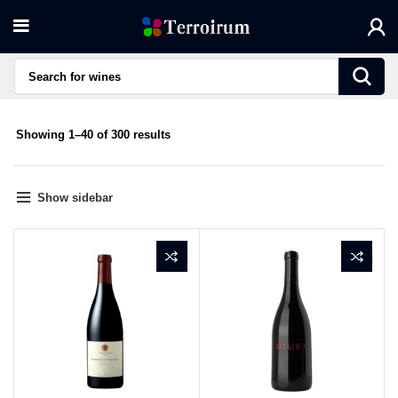
Sorted
Showing 1–40 of 300 results
by
average
rating
Show sidebar