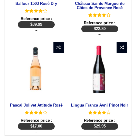
Balfour 1503 Rosé Dry
Château Sainte Marguerite
Côtes de Provence Rosé
Reference price :
Reference price :
$
39.99
$
22.80
~
~
Pascal Jolivet Attitude Rosé
Lingua Franca Avni Pinot Noir
Reference price :
Reference price :
$
17.00
$
29.95
~
~