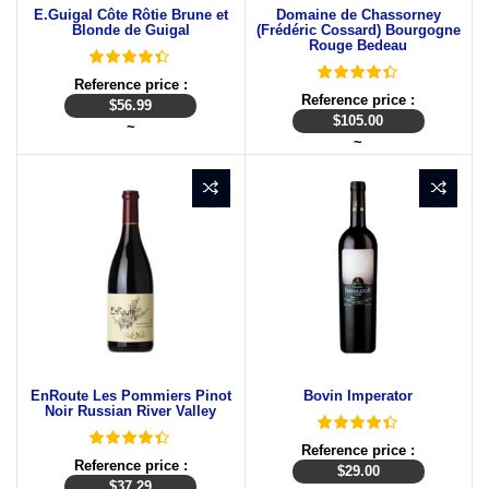
E.Guigal Côte Rôtie Brune et
Domaine de Chassorney
Blonde de Guigal
(Frédéric Cossard) Bourgogne
Rouge Bedeau
Reference price :
Reference price :
$
56.99
$
105.00
~
~
EnRoute Les Pommiers Pinot
Bovin Imperator
Noir Russian River Valley
Reference price :
Reference price :
$
29.00
$
37.29