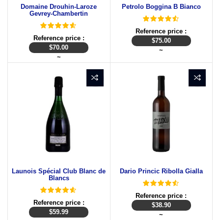
Domaine Drouhin-Laroze
Petrolo Boggina B Bianco
Gevrey-Chambertin
Reference price :
Reference price :
$
75.00
$
70.00
~
~
Launois Spécial Club Blanc de
Dario Princic Ribolla Gialla
Blancs
Reference price :
Reference price :
$
38.90
$
59.99
~