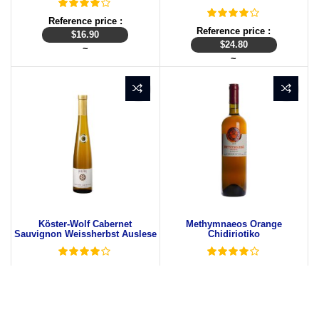
Reference price :
Reference price :
$
16.90
$
24.80
~
~
Köster-Wolf Cabernet
Methymnaeos Orange
Sauvignon Weissherbst Auslese
Chidiriotiko
Reference price :
Reference price :
$
17.20
$
15.20
~
~