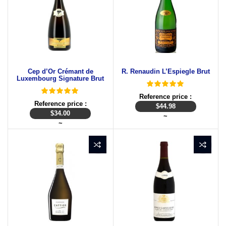
Cep d’Or Crémant de
R. Renaudin L’Espiegle Brut
Luxembourg Signature Brut
Reference price :
Reference price :
$
44.98
$
34.00
~
~