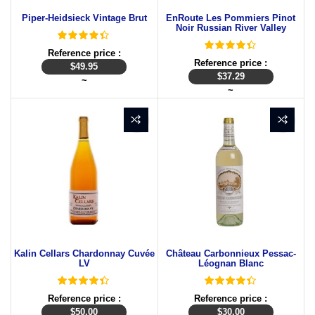
Piper-Heidsieck Vintage Brut
EnRoute Les Pommiers Pinot
Noir Russian River Valley
Reference price :
Reference price :
$
49.95
$
37.29
~
~
Kalin Cellars Chardonnay Cuvée
Château Carbonnieux Pessac-
LV
Léognan Blanc
Reference price :
Reference price :
$
50.00
$
30.00