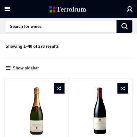
Sorted
Showing 1–40 of 278 results
by
average
rating
Show sidebar