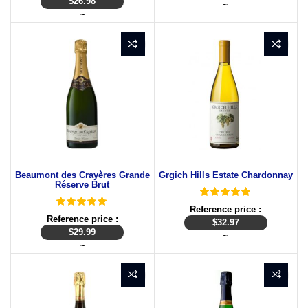
$
26.98
~
~
Beaumont des Crayères Grande
Grgich Hills Estate Chardonnay
Réserve Brut
Reference price :
Reference price :
$
32.97
$
29.99
~
~