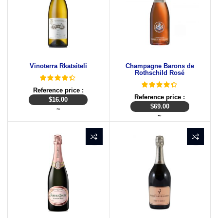
Vinoterra Rkatsiteli
Champagne Barons de
Rothschild Rosé
Reference price :
Reference price :
$
16.00
$
69.00
~
~