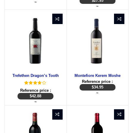
$
27.95
~
~
Trefethen Dragon’s Tooth
Montefiore Kerem Moshe
Reference price :
$
34.95
Reference price :
~
$
42.88
~