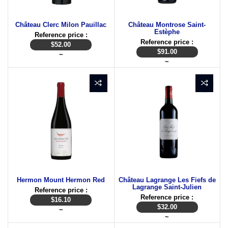
Château Clerc Milon Pauillac
Château Montrose Saint-
Estèphe
Reference price :
Reference price :
$
52.00
$
91.00
~
~
Hermon Mount Hermon Red
Château Lagrange Les Fiefs de
Lagrange Saint-Julien
Reference price :
Reference price :
$
16.10
$
32.00
~
~