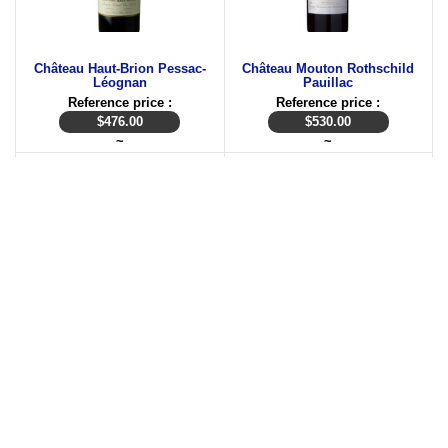
Château Haut-Brion Pessac-
Château Mouton Rothschild
Léognan
Pauillac
Reference price :
Reference price :
$
476.00
$
530.00
~
~
Château Lafite Rothschild
689 Cellars Six Eight Nine Napa
Pauillac
Valley Red
Reference price :
Reference price :
$
146.00
$
15.00
~
~