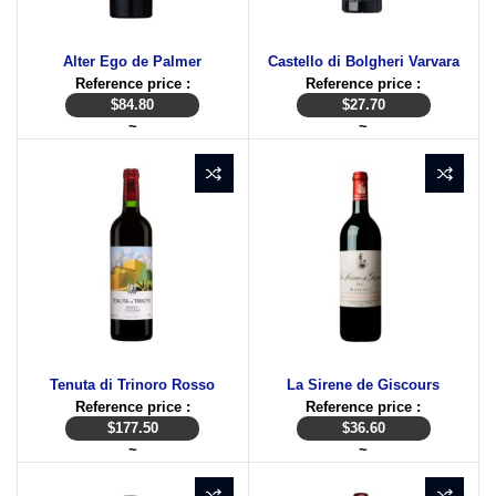
Alter Ego de Palmer
Castello di Bolgheri Varvara
Reference price :
Reference price :
$
84.80
$
27.70
~
~
Tenuta di Trinoro Rosso
La Sirene de Giscours
Reference price :
Reference price :
$
177.50
$
36.60
~
~