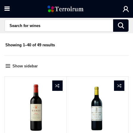
Sorted
Showing 1–40 of 49 results
by
average
rating
Show sidebar