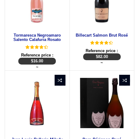
Tormaresca Negroamaro
Billecart Salmon Brut Rosé
Salento Calafuria Rosato
Reference price :
Reference price :
$
82.00
$
16.00
~
~