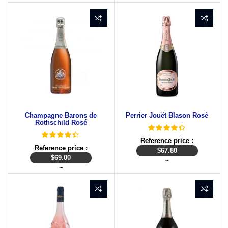
Champagne Barons de
Perrier Jouët Blason Rosé
Rothschild Rosé
Reference price :
Reference price :
$
67.80
$
69.00
~
~