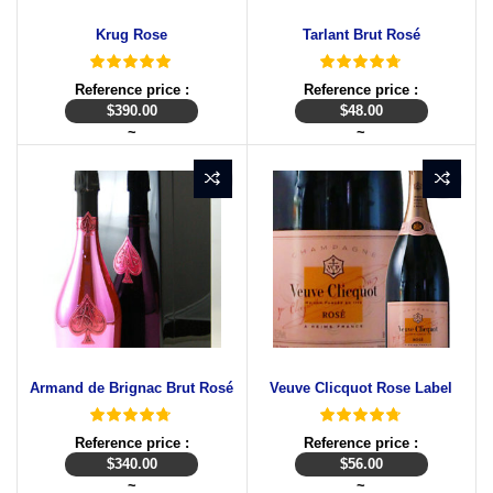
Krug Rose
Tarlant Brut Rosé
Reference price :
Reference price :
$
390.00
$
48.00
~
~
Armand de Brignac Brut Rosé
Veuve Clicquot Rose Label
Reference price :
Reference price :
$
340.00
$
56.00
~
~