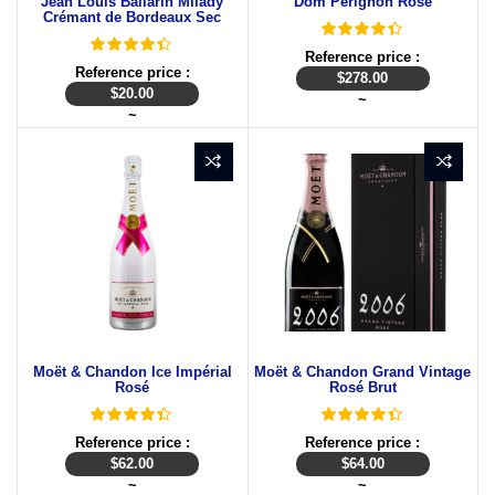
Jean Louis Ballarin Milady
Dom Pérignon Rosé
Crémant de Bordeaux Sec
Reference price :
Reference price :
$
278.00
$
20.00
~
~
Moët & Chandon Ice Impérial
Moët & Chandon Grand Vintage
Rosé
Rosé Brut
Reference price :
Reference price :
$
62.00
$
64.00
~
~