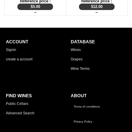
Reference price :
Reference price :
$
5.00
$
12.00
~
~
ACCOUNT
DATABASE
Signin
Wines
create a account
Grapes
Wine Terms
FIND WINES
ABOUT
Public Cellars
Terms of conditions
Advanced Search
Privacy Policy