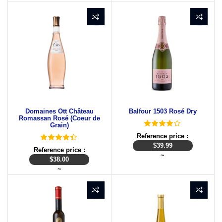
Domaines Ott Château
Balfour 1503 Rosé Dry
Romassan Rosé (Coeur de
Grain)
Reference price :
$
39.99
Reference price :
~
$
38.00
~