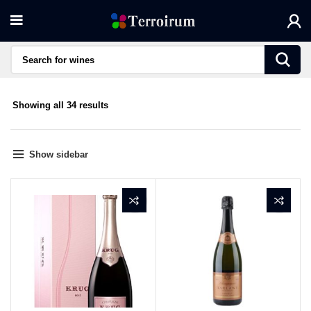
Sorted
Showing all 34 results
by
average
rating
Show sidebar