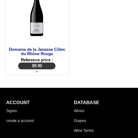
Domaine de la Janasse Côtes
du Rhône Rouge
Reference price :
$
9.90
~
ACCOUNT
DATABASE
Signin
Wines
create a account
Grapes
Wine Terms