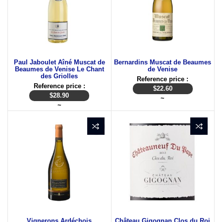
Paul Jaboulet Aîné Muscat de
Bernardins Muscat de Beaumes
Beaumes de Venise Le Chant
de Venise
des Griolles
Reference price :
Reference price :
$
22.60
$
28.90
~
~
Vignerons Ardéchois
Château Gigognan Clos du Roi