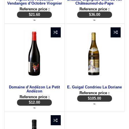
Vendanges d’Octobre Viognier
Châteauneuf-du-Pape
Reference price :
Reference price :
$
21.60
$
36.00
~
~
Domaine d’Andézon Le Petit
E. Guigal Condrieu La Doriane
Andézon
Reference price :
Reference price :
$
105.00
$
12.00
~
~