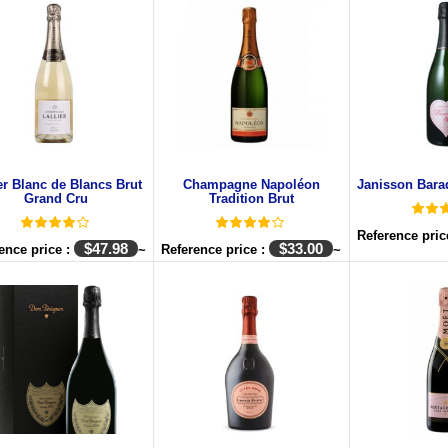
ier Blanc de Blancs Brut
Champagne Napoléon
Janisson Bara
Grand Cru
Tradition Brut
Reference pric
$
47.98
$
33.00
ence price :
~
Reference price :
~