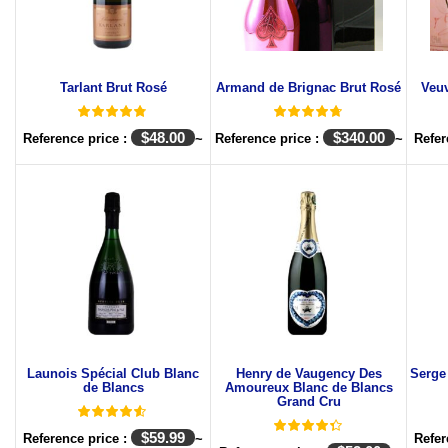
Tarlant Brut Rosé
Armand de Brignac Brut Rosé
Veuv
$
48.00
$
340.00
Reference price :
~
Reference price :
~
Refer
Launois Spécial Club Blanc
Henry de Vaugency Des
Serge
de Blancs
Amoureux Blanc de Blancs
Grand Cru
$
59.99
Reference price :
~
Refer