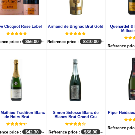
e Clicquot Rose Label
Armand de Brignac Brut Gold
Quenardel & 
Millesi
$
56.00
$
310.00
ence price :
~
Reference price :
~
Reference pric
 Mathieu Tradition Blanc
Simon-Selosse Blanc de
Piper-Heidsiec
de Noirs Brut
Blancs Brut Grand Cru
Reference pric
$
42.30
$
56.00
ence price :
~
Reference price :
~