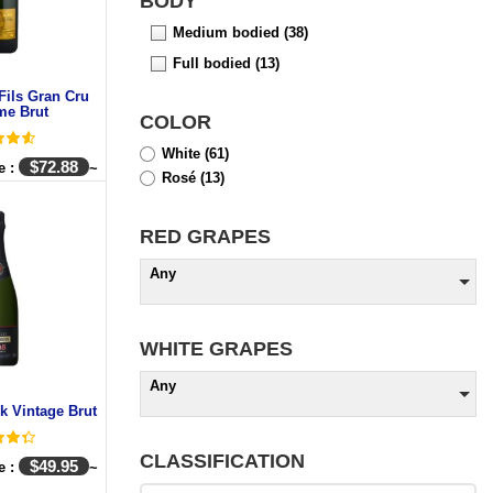
BODY
Medium bodied
(38)
Full bodied
(13)
Fils Gran Cru
me Brut
COLOR
White
(61)
$
72.88
e :
~
Rosé
(13)
RED GRAPES
Any
WHITE GRAPES
Any
k Vintage Brut
CLASSIFICATION
$
49.95
e :
~