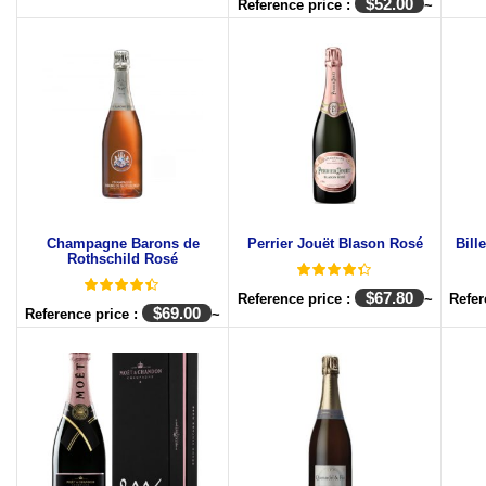
$
52.00
Reference price :
~
Champagne Barons de
Perrier Jouët Blason Rosé
Bill
Rothschild Rosé
$
67.80
Reference price :
~
Refer
$
69.00
Reference price :
~