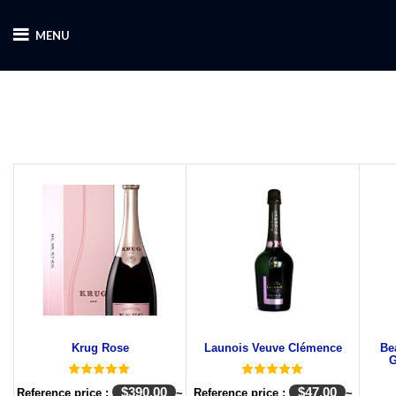
MENU
Krug Rose
Launois Veuve Clémence
Be
G
$
390.00
$
47.00
Reference price :
~
Reference price :
~