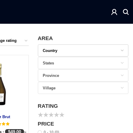
AREA
RATING
★
★
★
★
★
r Brut
PRICE
$
49.00
e :
~
0 - 10
(0)