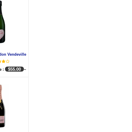
don Vendeville
$
55.00
e :
~