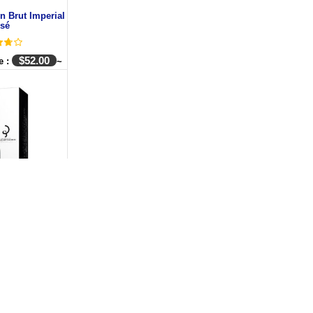
 Brut Imperial
sé
$
52.00
e :
~
on Brut Réserve
$
54.00
e :
~