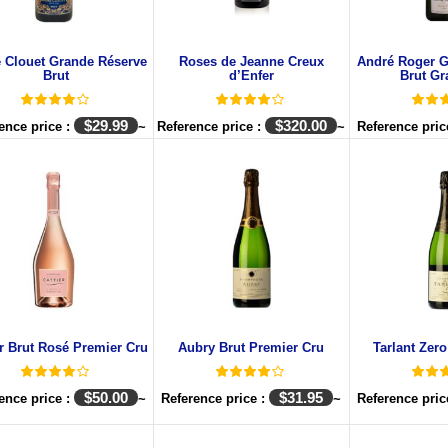
 Clouet Grande Réserve
Roses de Jeanne Creux
André Roger G
Brut
d’Enfer
Brut Gr
$
29.99
$
320.00
ence price :
~
Reference price :
~
Reference pric
er Brut Rosé Premier Cru
Aubry Brut Premier Cru
Tarlant Zero
$
50.00
$
31.95
ence price :
~
Reference price :
~
Reference pric