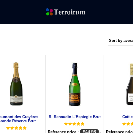
aumont des Crayères
R. Renaudin L’Espiegle Brut
Cattie
rande Réserve Brut
$
44.98
Reference price :
~
Reference pric