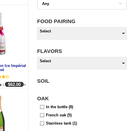
FOOD PAIRING
Select
FLAVORS
Select
n Ice Impérial
sé
SOIL
$
62.00
e :
~
OAK
In the bottle
(8)
French oak
(5)
Stainless tank
(1)