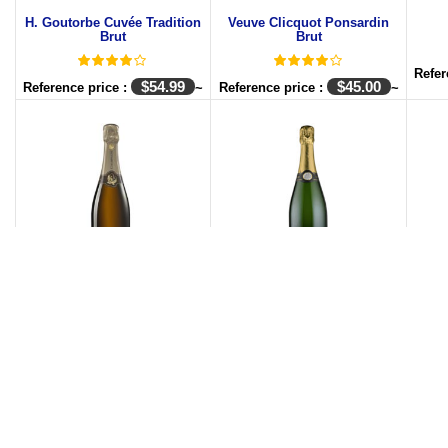
H. Goutorbe Cuvée Tradition
Veuve Clicquot Ponsardin
Brut
Brut
Refer
$
54.99
$
45.00
Reference price :
~
Reference price :
~
Foliage Extra Brut
Bernard Pertois Brut Blanc de
C
Blancs Grand Cru
Roth
Refer
$
42.00
Reference price :
~
$
38.00
Reference price :
~