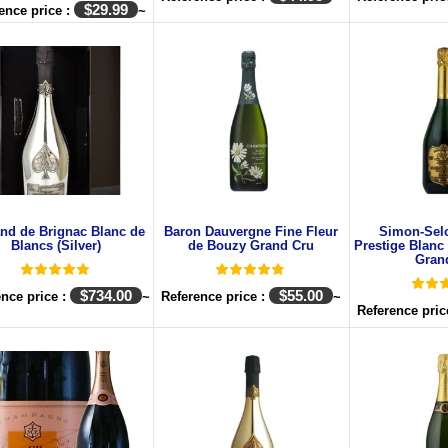
$
29.99
ence price :
~
nd de Brignac Blanc de
Baron Dauvergne Fine Fleur
Simon-Sel
Blancs (Silver)
de Bouzy Grand Cru
Prestige Blanc
Gran
$
734.00
$
55.00
ence price :
~
Reference price :
~
Reference pric