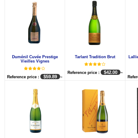
Duménil Cuvée Prestige
Tarlant Tradition Brut
Lall
Vieilles Vignes
$
42.00
Reference price :
~
$
59.89
Reference price :
~
Refer