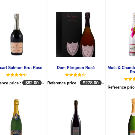
ecart Salmon Brut Rosé
Dom Pérignon Rosé
Moët & Chando
Ro
$
82.00
$
278.00
ence price :
~
Reference price :
~
Reference pric