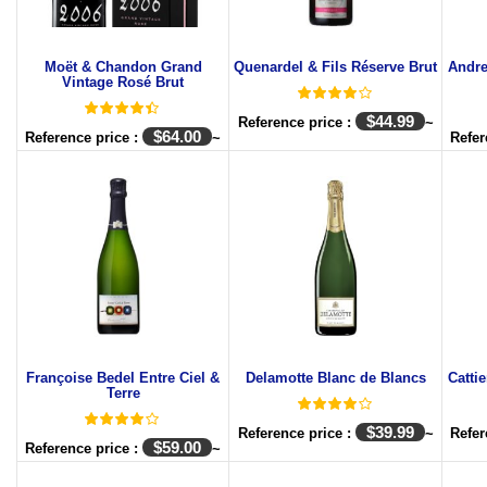
Moët & Chandon Grand
Quenardel & Fils Réserve Brut
Andre
Vintage Rosé Brut
$
44.99
Reference price :
~
$
64.00
Reference price :
~
Refer
Françoise Bedel Entre Ciel &
Delamotte Blanc de Blancs
Catti
Terre
$
39.99
Reference price :
~
Refer
$
59.00
Reference price :
~