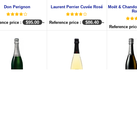
Don Perignon
Laurent Perrier Cuvée Rosé
Moët & Chandon
Ro
$
95.00
$
86.40
ence price :
~
Reference price :
~
Reference pric
hampagne Barons de
Henri Giraud Code Noir Brut
Billecart Salm
schild Blanc de Blancs
$
139.00
Reference price :
~
Reference pric
$
74.00
ence price :
~