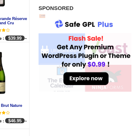
SPONSORED
rande Réserve
and Cru
$
39.99
e :
~
 Brut Nature
$
46.95
e :
~