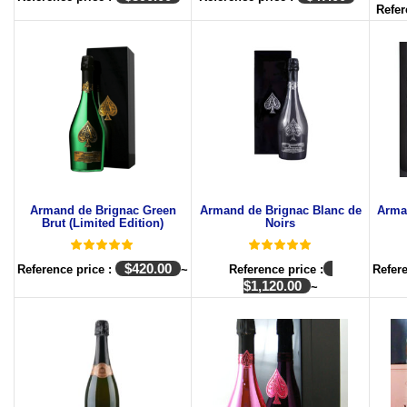
Refer
Armand de Brignac Green
Armand de Brignac Blanc de
Arma
Brut (Limited Edition)
Noirs
$
420.00
Reference price :
~
Reference price :
Refer
$
1,120.00
~