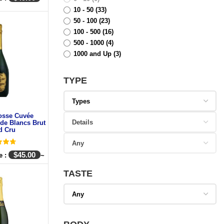
10 - 50
(33)
50 - 100
(23)
100 - 500
(16)
500 - 1000
(4)
1000 and Up
(3)
TYPE
osse Cuvée
 de Blancs Brut
d Cru
$
45.00
e :
~
TASTE