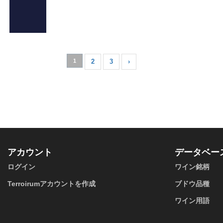
ュ（以下、
ミュスカ
デ）といい
ます。 ミュ
スカデ（ ...
1
2
3
›
アカウント
データベー
ログイン
ワイン銘柄
Terroirumアカウントを作成
ブドウ品種
ワイン用語