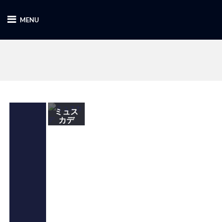
MENU
ミュス
カデ
ミュスカデ
とは本来は
AOCワイン
の名前を指
し、ブドウ
自体の名前
ではなく、
ブドウ本来
の名前はム
ロン・ド・
ブルゴーニ